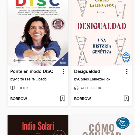
Ponte en modo DISC
Desigualdad
by
Marta Freire Úbeda
by
Carles Lalueza-Fox
EBOOK
AUDIOBOOK
BORROW
BORROW