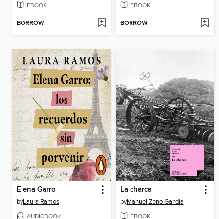
EBOOK
EBOOK
BORROW
BORROW
Elena Garro
La charca
by
Laura Ramos
by
Manuel Zeno Gandía
AUDIOBOOK
EBOOK