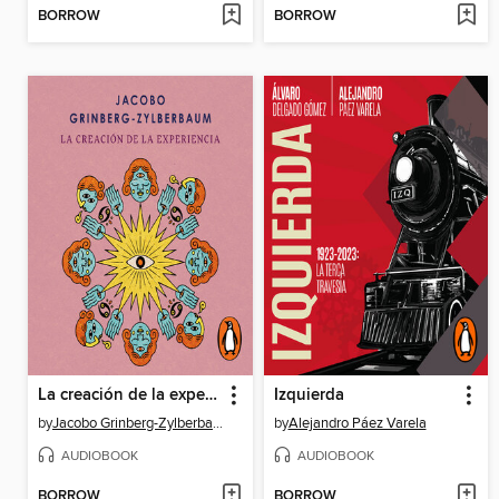
BORROW
BORROW
La creación de la experiencia
Izquierda
by
Jacobo Grinberg-Zylberbaum
by
Alejandro Páez Varela
AUDIOBOOK
AUDIOBOOK
BORROW
BORROW