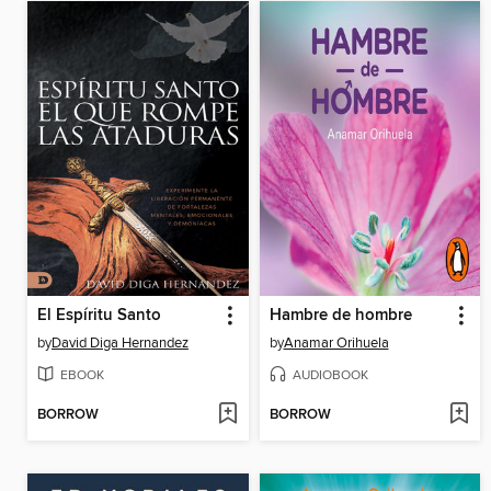
El Espíritu Santo
Hambre de hombre
by
David Diga Hernandez
by
Anamar Orihuela
EBOOK
AUDIOBOOK
BORROW
BORROW