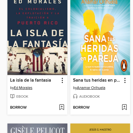
La isla de la fantasia
Sana tus heridas en pareja
by
Ed Morales
by
Anamar Orihuela
EBOOK
AUDIOBOOK
BORROW
BORROW