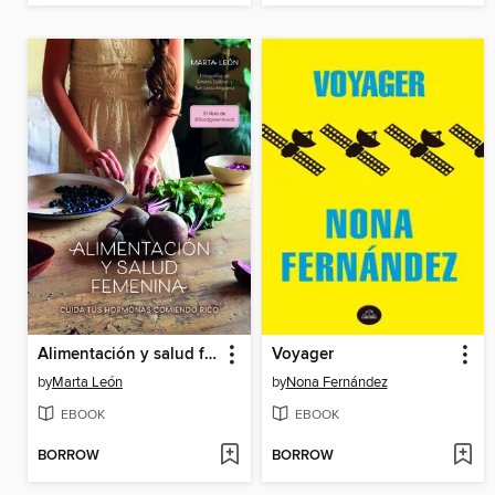
Alimentación y salud femenina
Voyager
by
Marta León
by
Nona Fernández
EBOOK
EBOOK
BORROW
BORROW