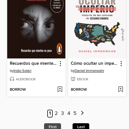
Recuerdos que mienten un poco
Cómo ocultar un imperio
by
Indio Solari
by
Daniel Immerwahr
AUDIOBOOK
EBOOK
BORROW
BORROW
1
2
3
4
5
First
Last