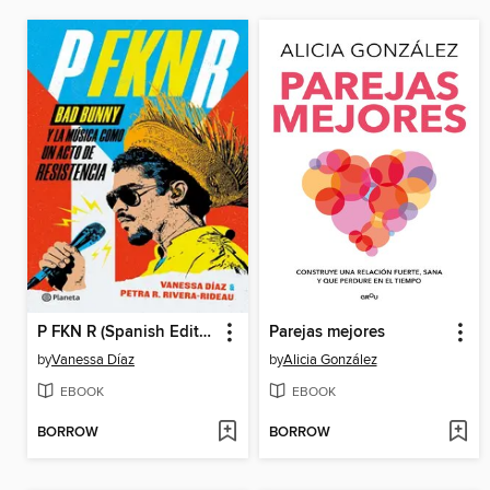
P FKN R (Spanish Edition)
Parejas mejores
by
Vanessa Díaz
by
Alicia González
EBOOK
EBOOK
BORROW
BORROW