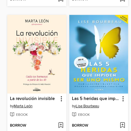
La revolución invisible
Las 5 heridas que impiden ser uno mismo
by
Marta León
by
Lise Bourbeau
EBOOK
EBOOK
BORROW
BORROW